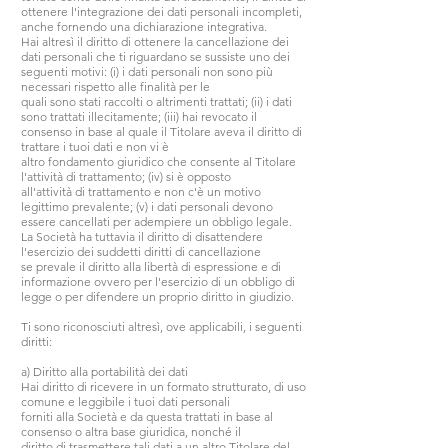
ottenere l'integrazione dei dati personali incompleti,
anche fornendo una dichiarazione integrativa.
Hai altresì il diritto di ottenere la cancellazione dei
dati personali che ti riguardano se sussiste uno dei
seguenti motivi: (i) i dati personali non sono più
necessari rispetto alle finalità per le
quali sono stati raccolti o altrimenti trattati; (ii) i dati
sono trattati illecitamente; (iii) hai revocato il
consenso in base al quale il Titolare aveva il diritto di
trattare i tuoi dati e non vi è
altro fondamento giuridico che consente al Titolare
l'attività di trattamento; (iv) si è opposto
all'attività di trattamento e non c'è un motivo
legittimo prevalente; (v) i dati personali devono
essere cancellati per adempiere un obbligo legale.
La Società ha tuttavia il diritto di disattendere
l'esercizio dei suddetti diritti di cancellazione
se prevale il diritto alla libertà di espressione e di
informazione ovvero per l'esercizio di un obbligo di
legge o per difendere un proprio diritto in giudizio.
Ti sono riconosciuti altresì, ove applicabili, i seguenti
diritti:
a) Diritto alla portabilità dei dati
Hai diritto di ricevere in un formato strutturato, di uso
comune e leggibile i tuoi dati personali
forniti alla Società e da questa trattati in base al
consenso o altra base giuridica, nonché il
diritto di trasmettere tali dati a un altro Titolare del