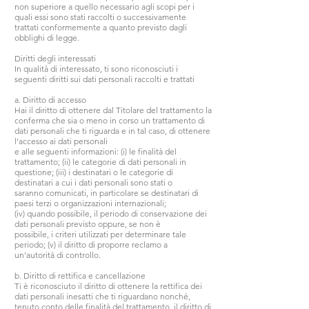
non superiore a quello necessario agli scopi per i
quali essi sono stati raccolti o successivamente
trattati conformemente a quanto previsto dagli
obblighi di legge.
Diritti degli interessati
In qualità di interessato, ti sono riconosciuti i
seguenti diritti sui dati personali raccolti e trattati
a. Diritto di accesso
Hai il diritto di ottenere dal Titolare del trattamento la
conferma che sia o meno in corso un trattamento di
dati personali che ti riguarda e in tal caso, di ottenere
l'accesso ai dati personali
e alle seguenti informazioni: (i) le finalità del
trattamento; (ii) le categorie di dati personali in
questione; (iii) i destinatari o le categorie di
destinatari a cui i dati personali sono stati o
saranno comunicati, in particolare se destinatari di
paesi terzi o organizzazioni internazionali;
(iv) quando possibile, il periodo di conservazione dei
dati personali previsto oppure, se non è
possibile, i criteri utilizzati per determinare tale
periodo; (v) il diritto di proporre reclamo a
un'autorità di controllo.
b. Diritto di rettifica e cancellazione
Ti è riconosciuto il diritto di ottenere la rettifica dei
dati personali inesatti che ti riguardano nonché,
tenuto conto delle finalità del trattamento, il diritto di