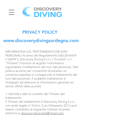
PRIVACY POLICY
www.discoverydivingsardegna.com
INFORMATIVA SUL TRATTAMENTO DEI DATI
PERSONALI Ai sensi del Regolamento (UE) 2016/679
("GDPR"), Discovery Diving S.r.l.s. ("Società" o il
"Titolare") fornisce di seguito l'informativa
riguardante il trattamento dei tuoi dati personali. Tale
pratica avviene per consentirti di prestare un
consenso espresso e consapevole al trattamento dei
tuoi dati personali. Il suddetto trattamento è
finalizzato ad ottenere le informazioni generali sui
servizi offerti dalla società
1. Identità e dati di contatto del Titolare del
trattamento
Il Titolare del trattamento è Discovery Diving S.r.l.s
con sede legale in Torino, C.so Orbassano 227 e può
essere contattato al seguente indirizzo di posta
elettronica
discoverydivingsrls@gmail.com