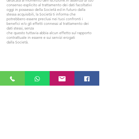
dedicata al momento dell’iscrizione.In assenza di tuo
consenso esplicito al trattamento dei dati facoltativi
oggi in possesso della Società ed in futuro dalla
stessa acquisibili, la Società ti informa che
potrebbero essere preclusi nei tuoi confronti i
benefici e/o gli effetti connessi al trattamento dei
dati stessi, senza
che questo tuttavia abbia alcun effetto sul rapporto
contrattuale in essere e sui servizi erogati
dalla Società.
I cookie sono piccoli pezzi di dati memorizzati sul
browser di un visitatore del sito. In genere vengono
utilizzati per tenere traccia delle impostazioni
selezionate dagli utenti e delle azioni intraprese su
un sito.
In conformità con le norme sulla privacy dei dati, è
necessario informarvi che si utilizzano dei cookie su
questo sito.
www.discoverydivingsardegna.com
utilizza i cookie di
tipo essenziale e funzionale.